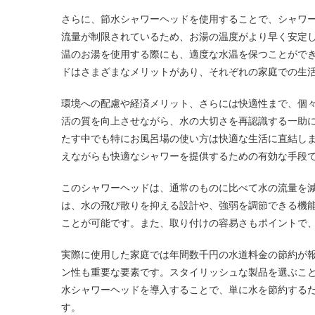
さらに、節水シャワーヘッドを使用することで、シャワ
流量が制限されているため、お湯の温度がより早く安定
温のお湯を使用する際にも、適度な水温を保つことがで
ドはさまざまなメリットがあり、それぞれの家庭での生
環境への配慮や経済メリット、さらには快適性まで、個
活の質を向上させながら、水の大切さを再認識する一助
たす中でも特にお風呂場の使い方は快適な生活に直結し
えながらも快適なシャワーを提供するための有効な手段
このシャワーヘッドは、通常のものに比べて水の流量を
は、水の飛び散りを抑える設計や、強弱を調節できる機
ことが可能です。また、取り付けの容易さもポイントで
実際に使用した家庭では年間数千円の水道料金の節約が
ン性も重要な要素です。スタイリッシュな製品を選ぶこ
水シャワーヘッドを導入することで、単に水を節約する
す。