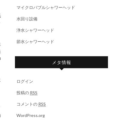
マイクロバブルシャワーヘッド
。
低
水回り設備
ッ
浄水シャワーヘッド
節水シャワーヘッド
生
果
抑
メタ情報
に
ログイン
う
投稿の
RSS
コメントの
RSS
イ
WordPress.org
節
ま