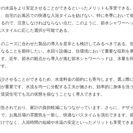
ーの水温をより安定させることができるといったメリットも享受できる
し、自宅のお風呂での快適な入浴タイムを妨げない。特に冬季において
きるので、注意しなければならない点だ。このように、節水シャワーヘ
活スタイルに応じた選択が可能である。
々のニーズに合わせた製品の導入を是非とも検討してみるべきである。
になることを期待したい。水回り設備は、住環境において重要な役割を
ます。近年、節水の観点から導入が進む節水シャワーヘッドは、水量を
です。
減少させることができるため、水道料金の節約にも寄与します。選ぶ際
能が重要です。水流を均一に分配する工夫が施され、効率的に身体を洗
、賃貸住宅でも元の状態を損なうことなく導入できます。
報告されており、家計の負担軽減にもつながっています。さらに、デザ
とで、お風呂場の雰囲気を一新し、快適なバスタイムを演出できます。
だけでなく、入浴時間の短縮や水温の安定といったメリットも享受でき