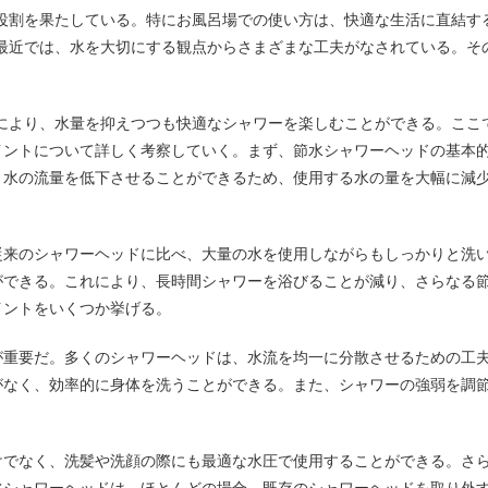
役割を果たしている。
特にお風呂場での使い方は、快適な生活に直結す
最近では、水を大切にする観点からさまざまな工夫がなされている。そ
により、水量を抑えつつも快適なシャワーを楽しむことができる。ここ
イントについて詳しく考察していく。まず、節水シャワーヘッドの基本
、水の流量を低下させることができるため、使用する水の量を大幅に減
従来のシャワーヘッドに比べ、大量の水を使用しながらもしっかりと洗
ができる。これにより、長時間シャワーを浴びることが減り、さらなる
イントをいくつか挙げる。
が重要だ。多くのシャワーヘッドは、水流を均一に分散させるための工
がなく、効率的に身体を洗うことができる。また、シャワーの強弱を調
けでなく、洗髪や洗顔の際にも最適な水圧で使用することができる。さ
水シャワーヘッドは、ほとんどの場合、既存のシャワーヘッドを取り外