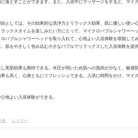
的に落とすことができます。また、入浴中にマッサージをすると、マイ
。
理由としては、その効果的な洗浄力とリラックス効果、肌に優しい使い
リラックスタイムを楽しみたい方にとって、マイクロバブルシャワーヘ
クロバブルシャワーヘッドを取り入れて、心地よい入浴体験を堪能して
は、肌をやさしく包み込む小さなバブルでリラックスした入浴体験を提
進し美肌効果も期待できる。水圧が弱いため肌への負担が少なく、敏感
効果も高く、心身ともにリフレッシュできる。入浴に時間をかけ、マイ
で心地よい入浴体験ができる。
設備
シャワー